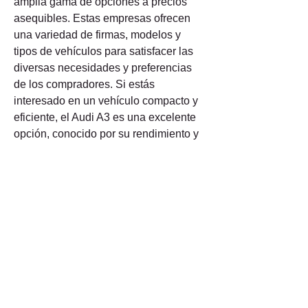
amplia gama de opciones a precios 
asequibles. Estas empresas ofrecen 
una variedad de firmas, modelos y 
tipos de vehículos para satisfacer las 
diversas necesidades y preferencias 
de los compradores. Si estás 
interesado en un vehículo compacto y 
eficiente, el Audi A3 es una excelente 
opción, conocido por su rendimiento y 
calidad superior, ideal para la 
conducción urbana y carreteras. El 
Hyundai Accent es un coche compacto 
que destaca por su eficiencia y diseño 
moderno, ofreciendo una conducción 
suave ideal para la vida en la ciudad. 
El Hyundai Elantra ofrece un diseño 
elegante y una tecnología 
impresionante, siendo una opción 
popular entre sedanes por su confort y 