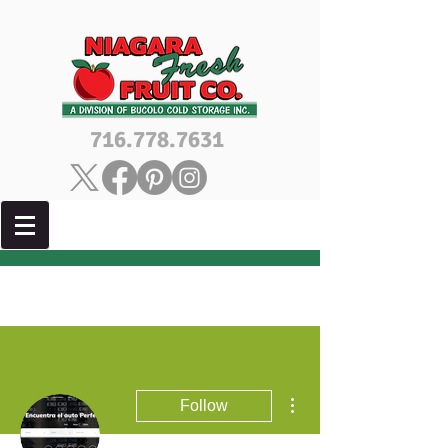
716.778.7631
More actions
Follow