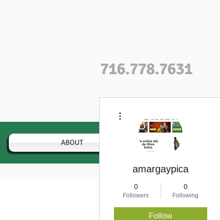
716.778.7631
More actions
ABOUT
VARIETIES
amargaypica
0
0
Followers
Following
Profile
Follow