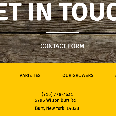
ET IN TOU
CONTACT FORM
VARIETIES
OUR GROWERS
(716) 778-7631
5796 Wilson Burt Rd
Burt, New York 14028