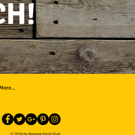
CH!
More...
© 2024 by Niagara Fresh Fruit,