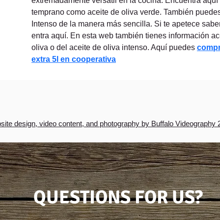
extremadamente versátil en la cocina. Encuentra aquí t
temprano como aceite de oliva verde. También puedes 
Intenso de la manera más sencilla. Si te apetece sabe
entra aquí. En esta web también tienes información a
oliva o del aceite de oliva intenso. Aquí puedes 
compra
extra 5l en cooperativa
ite design, video content, and photography by Buffalo Videography 
QUESTIONS FOR US?