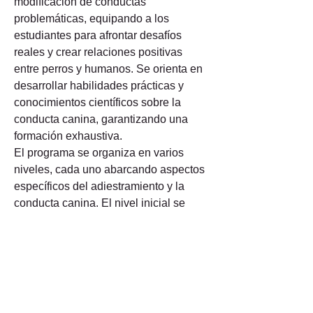
modificación de conductas 
problemáticas, equipando a los 
estudiantes para afrontar desafíos 
reales y crear relaciones positivas 
entre perros y humanos. Se orienta en 
desarrollar habilidades prácticas y 
conocimientos científicos sobre la 
conducta canina, garantizando una 
formación exhaustiva.
El programa se organiza en varios 
niveles, cada uno abarcando aspectos 
específicos del adiestramiento y la 
conducta canina. El nivel inicial se 
ocupa de situaciones comunes y 
técnicas básicas, mientras que el nivel 
siguiente aborda casos complejos y 
estrategias avanzadas. Esta 
organización facilita una progresión 
natural en el aprendizaje, garantizando 