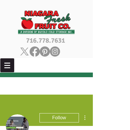
716.778.7631
More actions
Follow